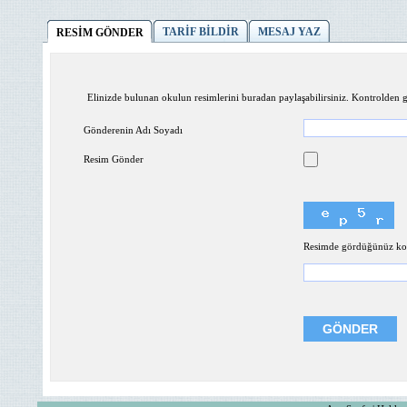
TARİF BİLDİR
MESAJ YAZ
RESİM GÖNDER
Elinizde bulunan okulun resimlerini buradan paylaşabilirsiniz. Kontrolden ge
Gönderenin Adı Soyadı
Resim Gönder
Resimde gördüğünüz kodl