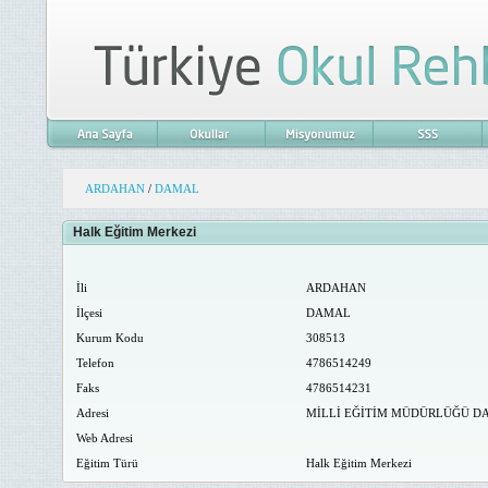
ARDAHAN
/
DAMAL
Halk Eğitim Merkezi
İli
ARDAHAN
İlçesi
DAMAL
Kurum Kodu
308513
Telefon
4786514249
Faks
4786514231
Adresi
MİLLİ EĞİTİM MÜDÜRLÜĞÜ D
Web Adresi
Eğitim Türü
Halk Eğitim Merkezi