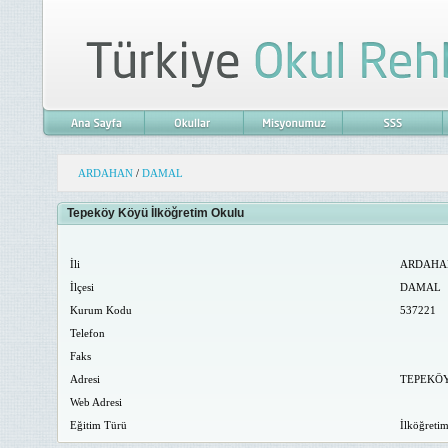
ARDAHAN
/
DAMAL
Tepeköy Köyü İlköğretim Okulu
İli
ARDAHA
İlçesi
DAMAL
Kurum Kodu
537221
Telefon
Faks
Adresi
TEPEKÖ
Web Adresi
Eğitim Türü
İlköğreti