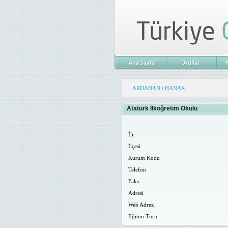
ARDAHAN
/
HANAK
Atatürk İlköğretim Okulu
İli
İlçesi
Kurum Kodu
Telefon
Faks
Adresi
Web Adresi
Eğitim Türü