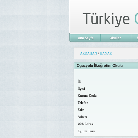
ARDAHAN
/
HANAK
Oguzyolu İlköğretim Okulu
İli
İlçesi
Kurum Kodu
Telefon
Faks
Adresi
Web Adresi
Eğitim Türü