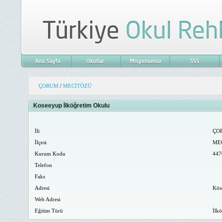
ÇORUM
/
MECİTÖZÜ
Koseeyup İlköğretim Okulu
İli
ÇO
İlçesi
ME
Kurum Kodu
447
Telefon
Faks
Adresi
Kös
Web Adresi
Eğitim Türü
İlkö