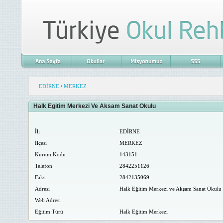
EDİRNE
/
MERKEZ
Halk Egitim Merkezi Ve Aksam Sanat Okulu
İli
EDİRNE
İlçesi
MERKEZ
Kurum Kodu
143151
Telefon
2842251126
Faks
2842135069
Adresi
Halk Eğitim Merkezi ve Akşam Sanat Okul
Web Adresi
Eğitim Türü
Halk Eğitim Merkezi