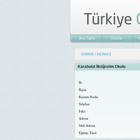
EDİRNE
/
MERKEZ
Karabulut İlköğretim Okulu
İli
İlçesi
Kurum Kodu
Telefon
Faks
Adresi
Web Adresi
Eğitim Türü