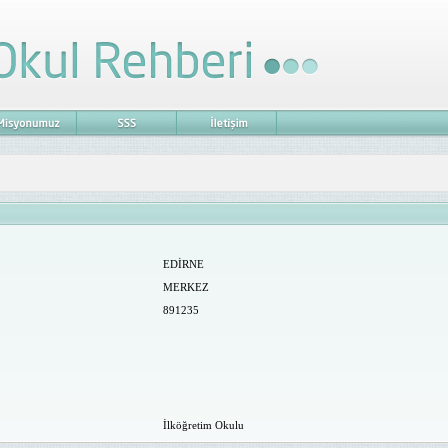
EDİRNE
MERKEZ
891235
İlköğretim Okulu