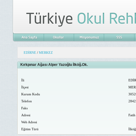
EDİRNE
/
MERKEZ
Kırkpınar Ağası Alper Yazoğlu İlköğ.Ok.
İli
EDİ
İlçesi
MER
Kurum Kodu
3052
Telefon
2842
Faks
Adresi
Fatih
Web Adresi
Eğitim Türü
İlköğ