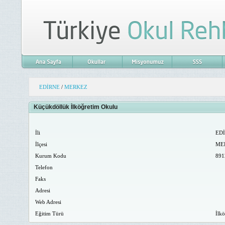
EDİRNE
/
MERKEZ
Küçükdöllük İlköğretim Okulu
İli
EDİ
İlçesi
ME
Kurum Kodu
891
Telefon
Faks
Adresi
Web Adresi
Eğitim Türü
İlkö