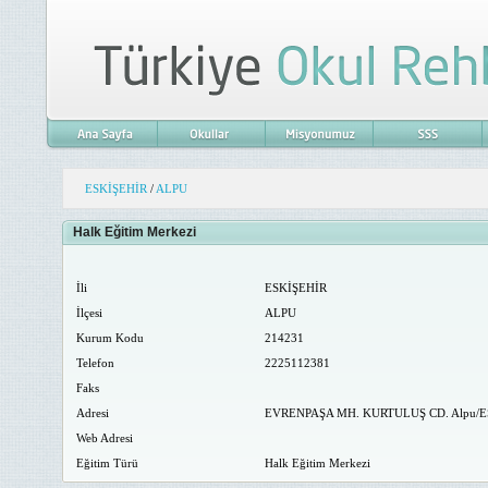
ESKİŞEHİR
/
ALPU
Halk Eğitim Merkezi
İli
ESKİŞEHİR
İlçesi
ALPU
Kurum Kodu
214231
Telefon
2225112381
Faks
Adresi
EVRENPAŞA MH. KURTULUŞ CD. Alpu/E
Web Adresi
Eğitim Türü
Halk Eğitim Merkezi