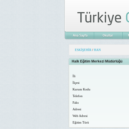
ESKİŞEHİR
/
HAN
Halk Eğitim Merkezi Müdürlüğü
İli
İlçesi
Kurum Kodu
Telefon
Faks
Adresi
Web Adresi
Eğitim Türü