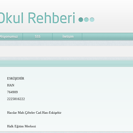
ESKİŞEHİR
HAN
764909
2225816222
Hacılar Mah.Çifteler Cad.Han-Eskişehir
Halk Eğitim Merkezi