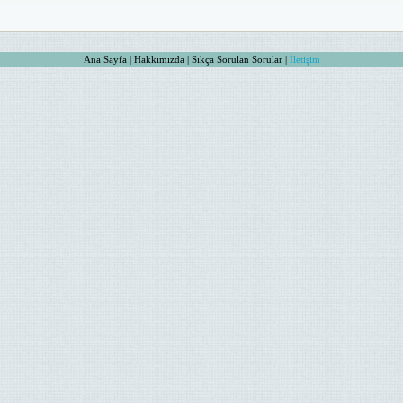
Ana Sayfa | Hakkımızda | Sıkça Sorulan Sorular |
İletişim