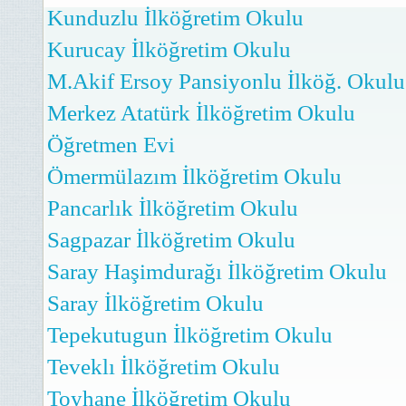
Kunduzlu İlköğretim Okulu
Kurucay İlköğretim Okulu
M.Akif Ersoy Pansiyonlu İlköğ. Okulu
Merkez Atatürk İlköğretim Okulu
Öğretmen Evi
Ömermülazım İlköğretim Okulu
Pancarlık İlköğretim Okulu
Sagpazar İlköğretim Okulu
Saray Haşimdurağı İlköğretim Okulu
Saray İlköğretim Okulu
Tepekutugun İlköğretim Okulu
Teveklı İlköğretim Okulu
Toyhane İlköğretim Okulu