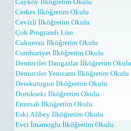
Caykoy İlköğretim Okulu
Cerkes İlköğretim Okulu
Cevizli İlköğretim Okulu
Çok Programlı Lise
Cukurozu İlköğretim Okulu
Cumhuriyet İlköğretim Okulu
Demirciler Dangazlar İlköğretim Okul
Demırcıler Yenıcamı İlköğretim Okulu
Derekutugun İlköğretim Okulu
Doruksekı İlköğretim Okulu
Emırsah İlköğretim Okulu
Eski Alibey İlköğretim Okulu
Evcı İmamoglu İlköğretim Okulu