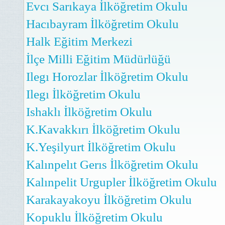
Evcı Sarıkaya İlköğretim Okulu
Hacıbayram İlköğretim Okulu
Halk Eğitim Merkezi
İlçe Milli Eğitim Müdürlüğü
Ilegı Horozlar İlköğretim Okulu
Ilegı İlköğretim Okulu
Ishaklı İlköğretim Okulu
K.Kavakkırı İlköğretim Okulu
K.Yeşilyurt İlköğretim Okulu
Kalınpelıt Gerıs İlköğretim Okulu
Kalınpelit Urgupler İlköğretim Okulu
Karakayakoyu İlköğretim Okulu
Kopuklu İlköğretim Okulu